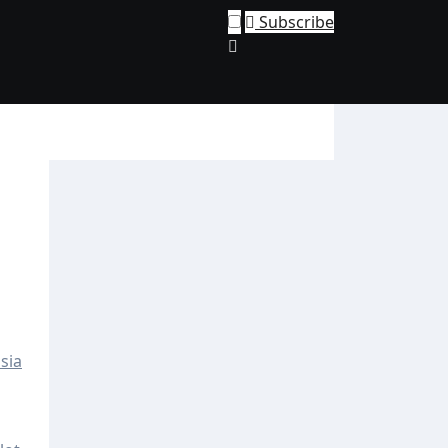
Subscribe
sia