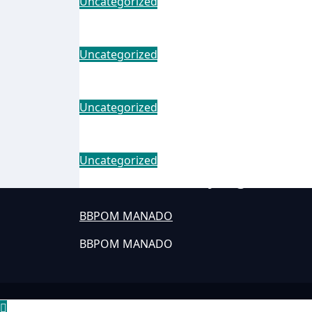
Uncategorized
Mengapa RTP Live Bisa Turun
Uncategorized
Online dengan Tema Petuala
Uncategorized
Kenikmatan dalam Semangku
Uncategorized
Salad Indonesia yang Mendu
BBPOM MANADO
BBPOM MANADO