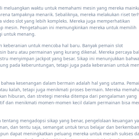
gkali meluangkan waktu untuk memahami mesin yang mereka maink
rena tampaknya menarik. Sebaliknya, mereka melakukan riset te
gga video slot yang lebih kompleks. Mereka juga memperhatikan
etiap mesin. Pengetahuan ini memungkinkan mereka untuk memilih
gi untuk menang.
n keberanian untuk mencoba hal baru. Banyak pemain slot
esin baru atau permainan yang kurang dikenal. Mereka percaya b
ustru menyimpan jackpot yang besar. Sikap ini menunjukkan bahw
ntung pada keberuntungan, tetapi juga pada keberanian untuk me
ngat bahwa kesenangan dalam bermain adalah hal yang utama. Pemai
atau kalah, tetapi juga menikmati proses bermain. Mereka memah
an hiburan, dan stretegi mereka ditempa dari pengalaman yang
ositif dan menikmati momen-momen kecil dalam permainan bisa 
ah tentang mengadopsi sikap yang benar, pengelolaan keuangan y
an, dan tentu saja, semangat untuk terus belajar dan berkemban
pa pun dapat meningkatkan peluang mereka untuk meraih sukses d