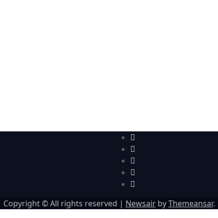
?
ngan yang Seru
k Kuah Hangat
nia
Copyright © All rights reserved
|
Newsair
by
Themeansar
.