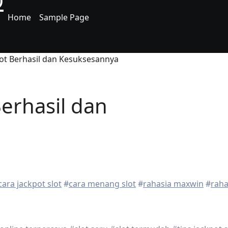
O
Home
Sample Page
ot Berhasil dan Kesuksesannya
erhasil dan
cara jackpot slot
#
cara menang slot
#
rahasia maxwin
#
raha