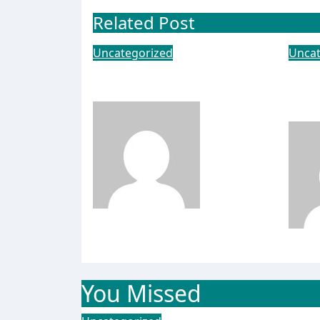
Related Post
Uncategorized
Uncat
Mengapa RTP Live
Onl
Bisa Turun?
Pet
Ser
admin
Nov
11, 2025
14, 2
You Missed