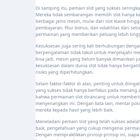
Di samping itu, pemain slot yang sukses serin
Mereka tidak sembarangan memilih slot hanya ka
berbagai jenis mesin, mulai dari slot klasik hin
pembayaran, fitur bonus, dan volatilitas dari s
permainan yang memberikan peluang lebih ting
Kesuksesan juga sering kali berhubungan denga
berpengalaman tidak takut untuk menjelajahi m
bisa jadi, mesin yang belum banyak dimainkan j
kesuksesan dalam dunia slot tidak hanya berga
risiko yang diperhitungkan.
Selain faktor-faktor di atas, penting untuk dii
yang sukses tidak hanya berfokus pada menang 
bahwa permainan slot dirancang untuk memberik
menyenangkan ini. Dengan kata lain, mental p
mereka kepada hasil yang lebih baik.
Meneladani pemain slot yang telah sukses adal
baik, pengetahuan yang cukup mengenai permain
Dengan mempraktikkan prinsip-prinsip ini, sia